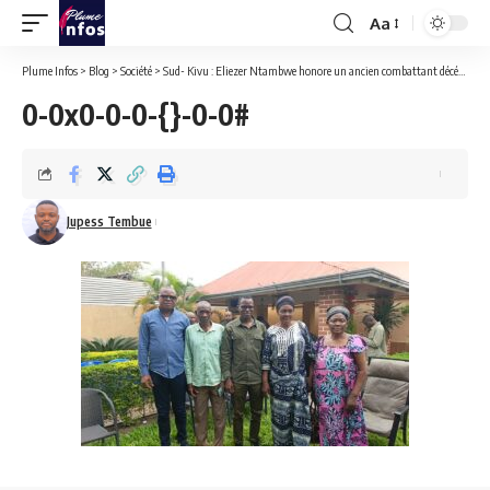
Aa
Font
Resizer
Plume Infos
>
Blog
>
Société
>
Sud- Kivu : Eliezer Ntambwe honore un ancien combattant décédé à Uvira depuis 1982.
0-0x0-0-0-{}-0-0#
Jupess Tembue