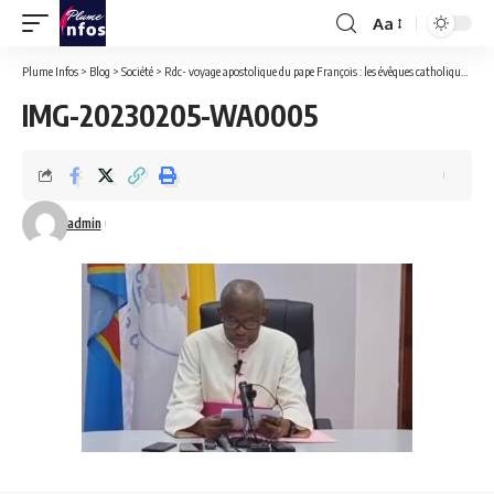
Aa
Font
Resizer
Plume Infos
>
Blog
>
Société
>
Rdc- voyage apostolique du pape François : les évêques catholiques remercient le chef de l’État et les congolais pour leur accueil réservé au Souverain pontife.
IMG-20230205-WA0005
admin