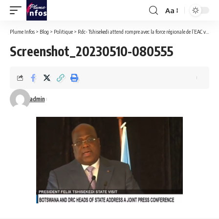
Aa
Font
Resizer
Plume Infos
>
Blog
>
Politique
>
Rdc- Tshisekedi attend rompre avec la force régionale de l’EAC vers fin juin 2023.( Point de presse depuis Gaborone)
Screenshot_20230510-080555
admin