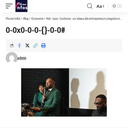
Aa
Font
Resizer
Plume Infos
>
Blog
>
Economie
>
Rdc- sous- traitance : un réseau des entrepreneurs congolais exige la suspension du Dg de l’ARSP Miguel Kashal pour megestion.
0-0x0-0-0-{}-0-0#
admin