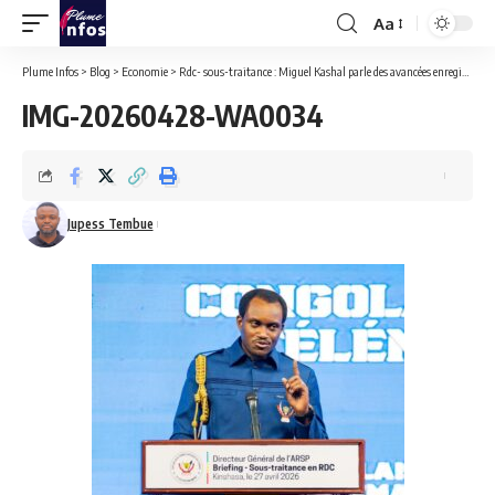
Aa
Font
Resizer
Plume Infos
>
Blog
>
Economie
>
Rdc- sous-traitance : Miguel Kashal parle des avancées enregistrées
IMG-20260428-WA0034
Jupess Tembue