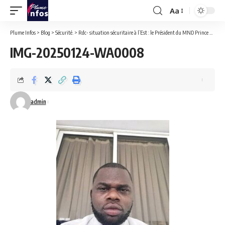
Aa
Font
Resizer
Plume Infos
>
Blog
>
Sécurité.
>
Rdc- situation sécuritaire à l’Est : le Président du MND Prince Kinana lance un cri d’alarme.
IMG-20250124-WA0008
admin