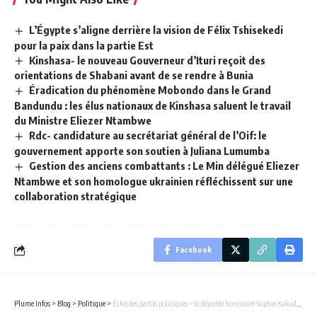
L’Égypte s’aligne derrière la vision de Félix Tshisekedi
pour la paix dans la partie Est
Kinshasa- le nouveau Gouverneur d’Ituri reçoit des
orientations de Shabani avant de se rendre à Bunia
Éradication du phénomène Mobondo dans le Grand
Bandundu : les élus nationaux de Kinshasa saluent le travail
du Ministre Eliezer Ntambwe
Rdc- candidature au secrétariat général de l’Oif: le
gouvernement apporte son soutien à Juliana Lumumba
Gestion des anciens combattants : Le Min délégué Eliezer
Ntambwe et son homologue ukrainien réfléchissent sur une
collaboration stratégique
Facebook
Plume Infos
>
Blog
>
Politique
>
Écho des partis politiques – la députée honoraire Sophie Kakudji adhère à l’ACR.