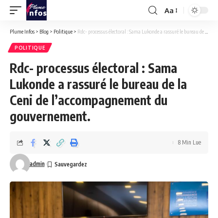
Aa
Font
Resizer
Plume Infos
>
Blog
>
Politique
>
Rdc- processus électoral : Sama Lukonde a rassuré le bureau de la Ceni de l’accompagnement du gouvernement.
POLITIQUE
Rdc- processus électoral : Sama
Lukonde a rassuré le bureau de la
Ceni de l’accompagnement du
gouvernement.
8 Min Lue
admin