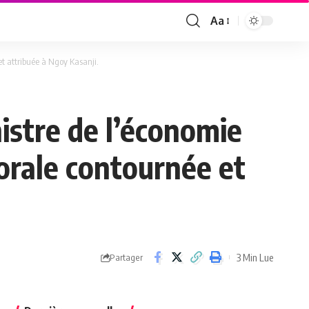
Aa
Font
Resizer
et attribuée à Ngoy Kasanji.
nistre de l’économie
orale contournée et
3 Min Lue
Partager