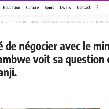
Education
Culture
Sport
Divers
Contact
 ministre de l’économie nationale : Eliezer Ntambwe voit sa question orale contournée 
é de négocier avec le mi
tambwe voit sa question 
nji.