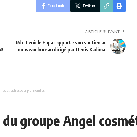
Facebook
Twitter
ARTICLE SUIVANT
t
Rdc-Ceni: le Fopac apporte son soutien au
As
nouveau bureau dirigé par Denis Kadima.
métics adressé à plumeinfos
e du groupe Angel cosmét