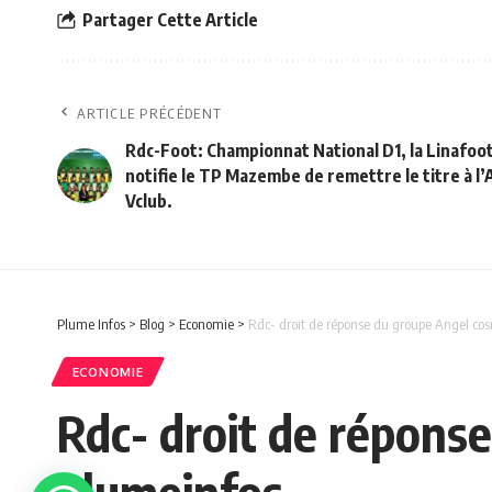
Partager Cette Article
ARTICLE PRÉCÉDENT
Rdc-Foot: Championnat National D1, la Linafoo
notifie le TP Mazembe de remettre le titre à l’
Vclub.
Plume Infos
>
Blog
>
Economie
>
Rdc- droit de réponse du groupe Angel cos
ECONOMIE
Rdc- droit de répons
plumeinfos