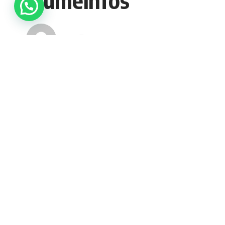
admin
A Monsieur le coordonnateur du média e
En notre qualité de Délégué Général en 
PARTAGER
institutionnelles et actions sociales 
venons, à travers ce droit de réponse, p