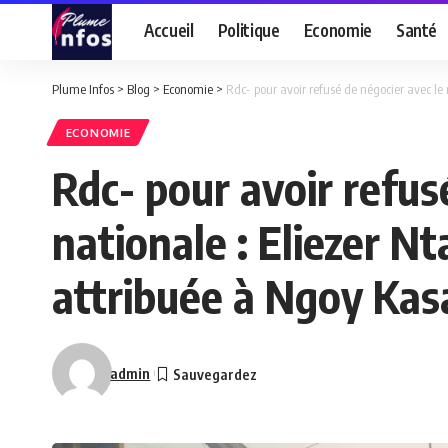
Accueil
Politique
Economie
Santé
Plume Infos
>
Blog
>
Economie
>
Rdc- pour avoir refusé de négocier avec le
ECONOMIE
Rdc- pour avoir refus
nationale : Eliezer N
attribuée à Ngoy Kasa
admin