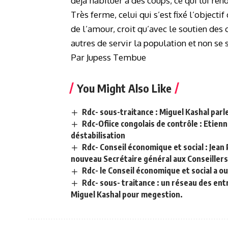
déjà habituer à des coups, ce qui lui rend
Très ferme, celui qui s’est fixé l’objecti
de l’amour, croit qu’avec le soutien des c
autres de servir la population et non se s
Par Jupess Tembue
You Might Also Like
Rdc- sous-traitance : Miguel Kashal par
Rdc-Ofiice congolais de contrôle : Etie
déstabilisation
Rdc- Conseil économique et social : Jea
nouveau Secrétaire général aux Conseillers
Rdc- le Conseil économique et social a 
Rdc- sous- traitance : un réseau des en
Miguel Kashal pour megestion.