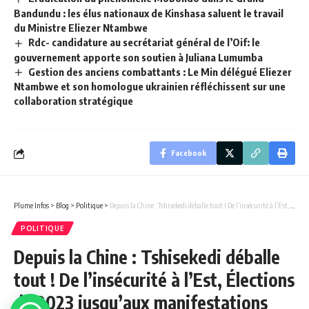
Bandundu : les élus nationaux de Kinshasa saluent le travail
du Ministre Eliezer Ntambwe
Rdc- candidature au secrétariat général de l’Oif: le
gouvernement apporte son soutien à Juliana Lumumba
Gestion des anciens combattants : Le Min délégué Eliezer
Ntambwe et son homologue ukrainien réfléchissent sur une
collaboration stratégique
Facebook
Plume Infos
>
Blog
>
Politique
>
Depuis la Chine : Tshisekedi déballe tout ! De l’insécurité à l’Est, Élections de 2023 jusqu’aux manifestations des opposants, rien n’a été oublié.
POLITIQUE
Depuis la Chine : Tshisekedi déballe
tout ! De l’insécurité à l’Est, Élections
de 2023 jusqu’aux manifestations