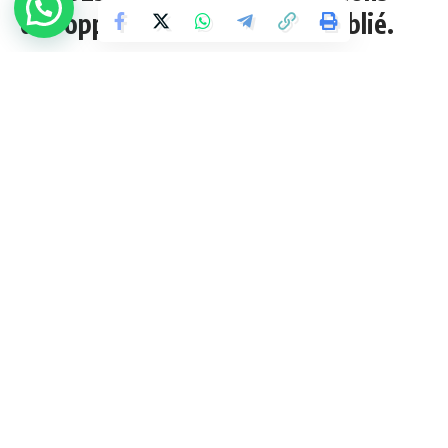
des opposants, rien n’a été oublié.
3 Min Lue
admin