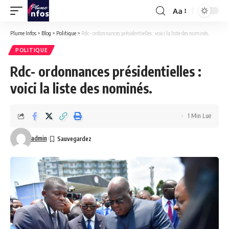
Aa
Font
Resizer
Plume Infos
>
Blog
>
Politique
>
Rdc- ordonnances présidentielles : voici la liste des nominés.
POLITIQUE
Rdc- ordonnances présidentielles :
voici la liste des nominés.
1 Min Lue
admin