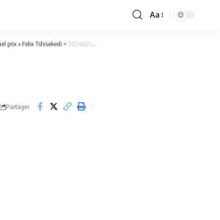
Aa
Font
Resizer
 prix » Felix Tshisekedi
>
20240217_110713
Partager