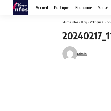
Accueil
Politique
Economie
Santé
Plume Infos
>
Blog
>
Politique
>
Rdc-
20240217_1
admin