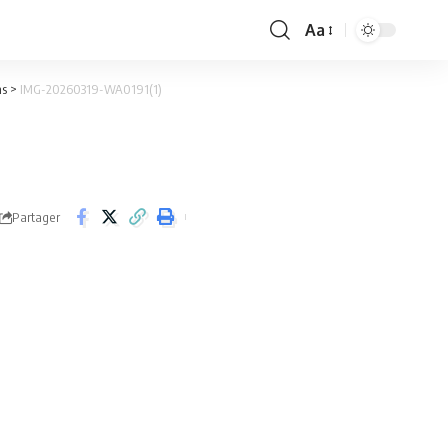
Aa
Font
Resizer
ns
>
IMG-20260319-WA0191(1)
Partager