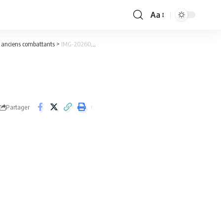
Aa
Font
Resizer
es anciens combattants
>
IMG-20260703-WA0239(1)
Partager