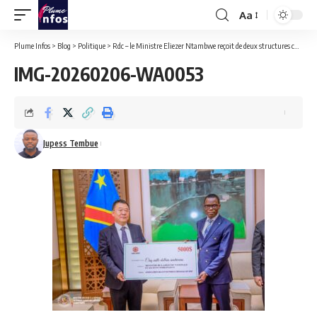
Aa
Font
Resizer
Plume Infos
>
Blog
>
Politique
>
Rdc – le Ministre Eliezer Ntambwe reçoit de deux structures chinoises, un soutien financier au profit des anciens combattants
IMG-20260206-WA0053
Jupess Tembue