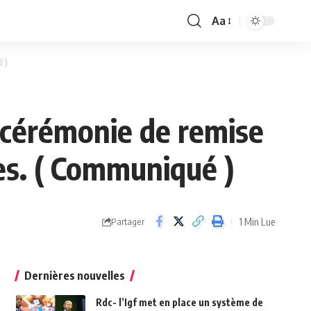
Aa
Font
Resizer
é )
la cérémonie de remise
es. ( Communiqué )
1 Min Lue
Partager
Dernières nouvelles
Rdc- l’Igf met en place un système de