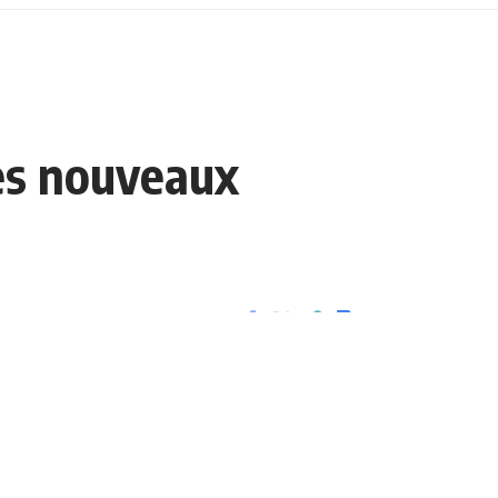
ses nouveaux
0 Min Lue
Partager
- Advertisement -