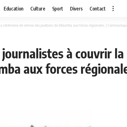
Education
Culture
Sport
Divers
Contact
ir la cérémonie de remise des positions de Kibumba aux forces régionales. ( Communiqu
 journalistes à couvrir 
umba aux forces régional