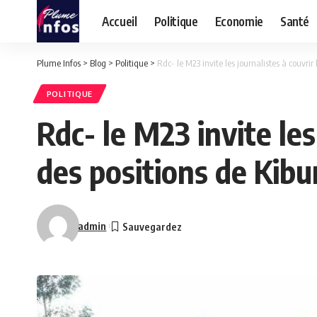
Accueil
Politique
Economie
Santé
Plume Infos
>
Blog
>
Politique
>
Rdc- le M23 invite les journalistes à couvr
POLITIQUE
Rdc- le M23 invite les
des positions de Kib
admin