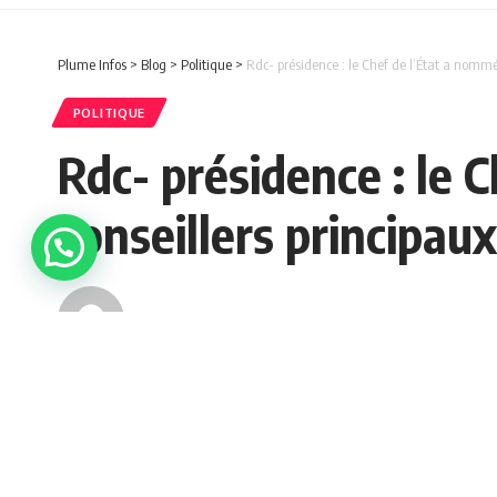
Plume Infos
>
Blog
>
Politique
>
Rdc- présidence : le Chef de l’État a nommé
POLITIQUE
Rdc- présidence : le
conseillers principaux
admin