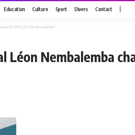
Education
Culture
Sport
Divers
Contact
ssé de l’Afdc par Bahati Lukwebo.
al Léon Nembalemba chas