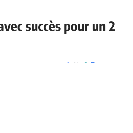
vec succès pour un 2
3 Min Lue
Partager
- Advertisement -