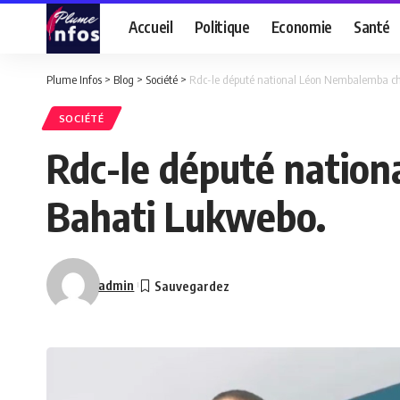
Accueil
Politique
Economie
Santé
Plume Infos
>
Blog
>
Société
>
Rdc-le député national Léon Nembalemba cha
SOCIÉTÉ
Rdc-le député nation
Bahati Lukwebo.
admin