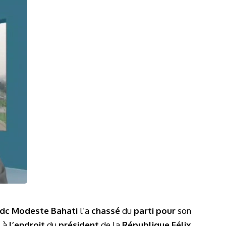
fdc Modeste Bahati
l’a
chassé
du
parti pour
son
t
à
l’endroit
du
président
de la
République Félix