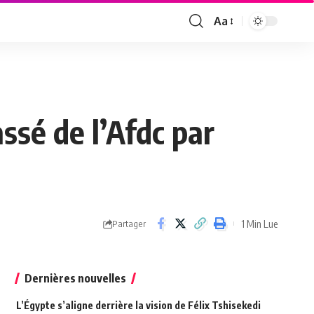
Aa
Font
Resizer
sé de l’Afdc par
1 Min Lue
Partager
Dernières nouvelles
L’Égypte s’aligne derrière la vision de Félix Tshisekedi