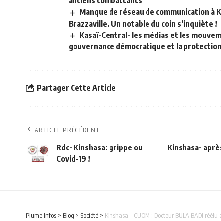
anciens combattants
Manque de réseau de communication à Kw
Brazzaville. Un notable du coin s’inquiète !
Kasaï-Central- les médias et les mouveme
gouvernance démocratique et la protectio
Partager Cette Article
ARTICLE PRÉCÉDENT
Rdc- Kinshasa: grippe ou
Kinshasa- après
Covid-19 !
Plume Infos
>
Blog
>
Société
>
Kinshasa – CUOM : Docteur BULA BADI réélu 