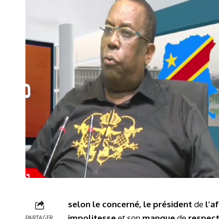
selon le concerné, le
président
de
l’a
impolitesse
et son
manque
de
respec
PARTAGER