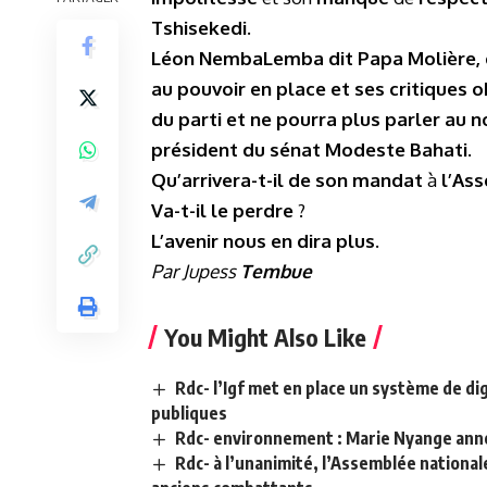
Tshisekedi.
Léon NembaLemba dit Papa Molière, co
au pouvoir en place et ses critiques o
du parti et ne pourra plus parler au 
président du sénat Modeste Bahati.
Qu’arrivera-t-il de son mandat
à
l’As
Va-t-il le
perdre
?
L’avenir nous en dira plus.
Par Jupess
Tembue
You Might Also Like
Rdc- l’Igf met en place un système de dig
publiques
Rdc- environnement : Marie Nyange annon
Rdc- à l’unanimité, l’Assemblée nationale