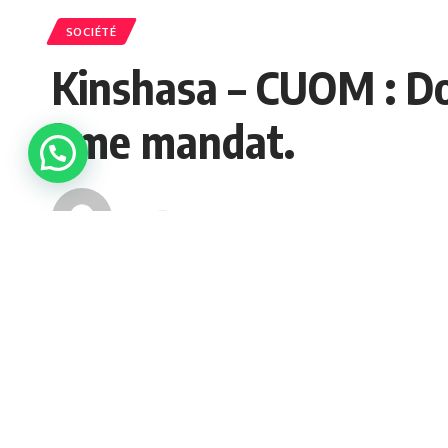
SOCIÉTÉ
Kinshasa – CUOM : Do
ème mandat.
admin