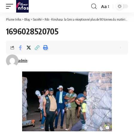
Aa
Font
Resizer
Plume Infos
>
Blog
>
Société
>
Rdc- Kinshasa: la Ceni a réceptionné plus de 90 tonnes du matériel électoral.
1696028520705
admin