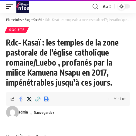
Aa
Font
Resizer
Plume Infos
>
Blog
>
Société
>
Rdc- Kasaï : les temples de la zone pastorale de l’église catholique romaine/Luebo , profanés par la milice Kamuena Nsapu en 2017, impénétrables jusqu’à ces jours.
SOCIÉTÉ
Rdc- Kasaï : les temples de la zone
pastorale de l’église catholique
romaine/Luebo , profanés par la
milice Kamuena Nsapu en 2017,
impénétrables jusqu’à ces jours.
1 Min Lue
admin