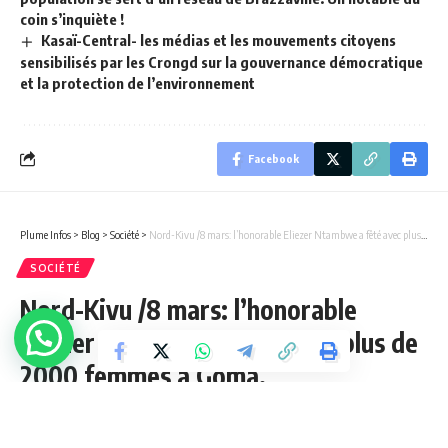
coin s’inquiète !
Kasaï-Central- les médias et les mouvements citoyens
sensibilisés par les Crongd sur la gouvernance démocratique
et la protection de l’environnement
Facebook
Plume Infos
>
Blog
>
Société
>
Nord-Kivu /8 mars: l’honorable Eliezer Ntambwe a fêté avec plus de 2000 femmes à Goma.
SOCIÉTÉ
Nord-Kivu /8 mars: l’honorable
Eliezer Ntambwe a fêté avec plus de
2000 femmes à Goma.
1 Min Lue