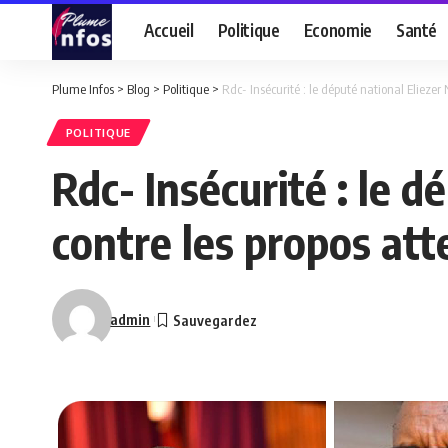
Accueil
Politique
Economie
Santé
Plume Infos
>
Blog
>
Politique
>
Rdc- Insécurité : le député national Eliez
POLITIQUE
Rdc- Insécurité : le 
contre les propos at
admin