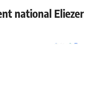
ent national Eliezer
3 Min Lue
Partager
- Advertisement -