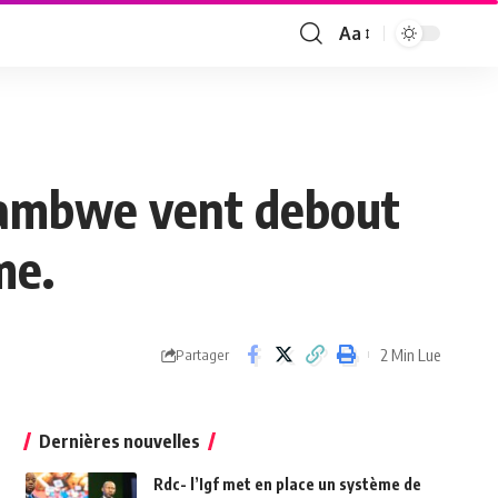
Aa
Font
Resizer
 Ntambwe vent debout
me.
2 Min Lue
Partager
Dernières nouvelles
Rdc- l’Igf met en place un système de