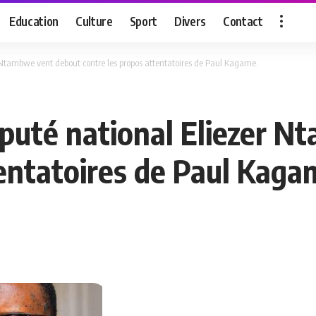
Education
Culture
Sport
Divers
Contact
er Ntambwe vent debout contre les propos attentatoires de Paul Kagame.
député national Eliezer
tentatoires de Paul Kaga