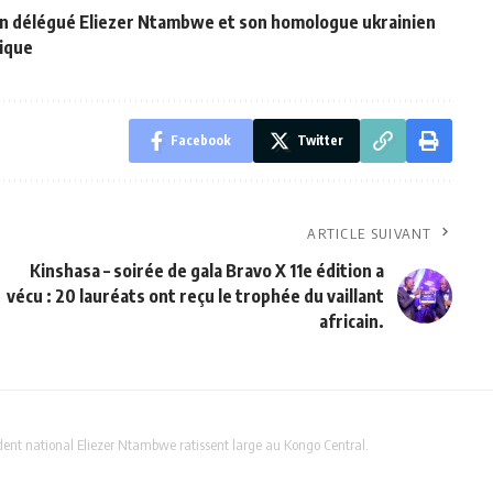
in délégué Eliezer Ntambwe et son homologue ukrainien
gique
Facebook
Twitter
ARTICLE SUIVANT
Kinshasa – soirée de gala Bravo X 11e édition a
vécu : 20 lauréats ont reçu le trophée du vaillant
africain.
ésident national Eliezer Ntambwe ratissent large au Kongo Central.