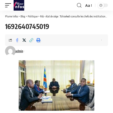
Aa
Font
Resizer
Plume Infos
>
Blog
>
Politique
>
Rdc- état de siège : Tshisekedi consulte les chefs des institutions.
>
16
1692640745019
admin