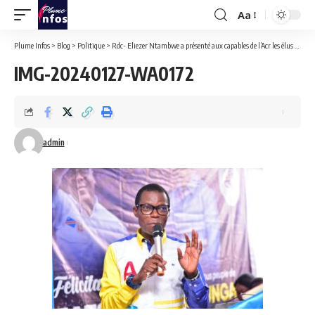
Aa
Font
Resizer
Plume Infos
>
Blog
>
Politique
>
Rdc- Eliezer Ntambwe a présenté aux capables de l’Acr les élus issus des élections de décembre 2023.
IMG-20240127-WA0172
admin