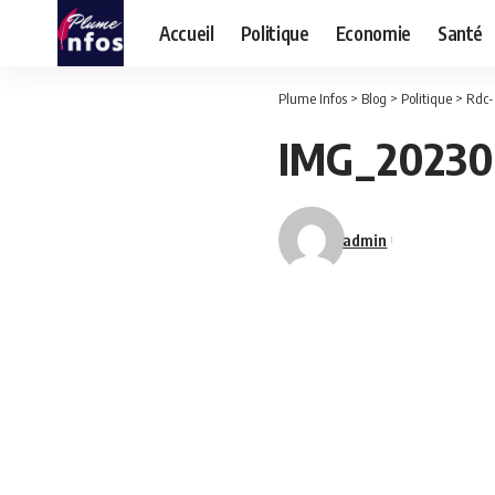
Accueil
Politique
Economie
Santé
Plume Infos
>
Blog
>
Politique
>
Rdc- é
IMG_20230
admin