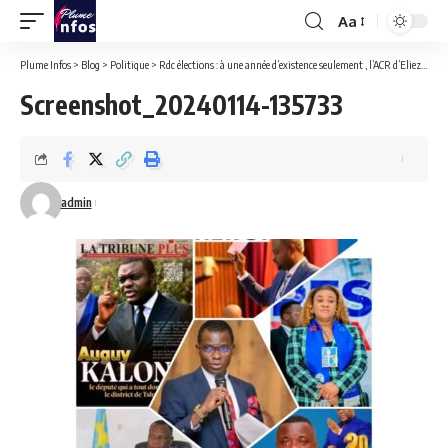
Aa
Font
Resizer
Plume Infos
>
Blog
>
Politique
>
Rdc élections : à une année d’existence seulement , l’ACR d’Eliezer Ntambwe rafle 6 sièges à l’Assemblée nationale
Screenshot_20240114-135733
admin