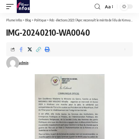
Aa
Font
Resizer
Plume Infos
>
Blog
>
Politique
>
Rdc- élections 2023: l’Aprc reconnaît le mérite de l’élu de Kimvula Jean Simon Mfuti.
IMG-20240210-WA0040
admin