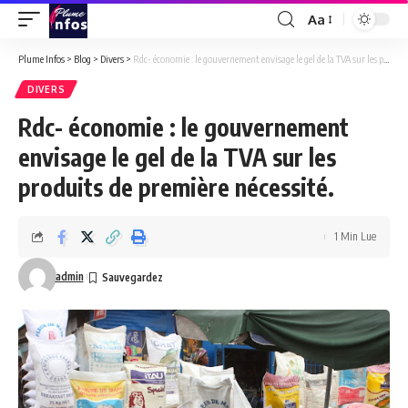
Aa
Font
Resizer
Plume Infos
>
Blog
>
Divers
>
Rdc- économie : le gouvernement envisage le gel de la TVA sur les produits de première nécessité.
DIVERS
Rdc- économie : le gouvernement
envisage le gel de la TVA sur les
produits de première nécessité.
1 Min Lue
admin