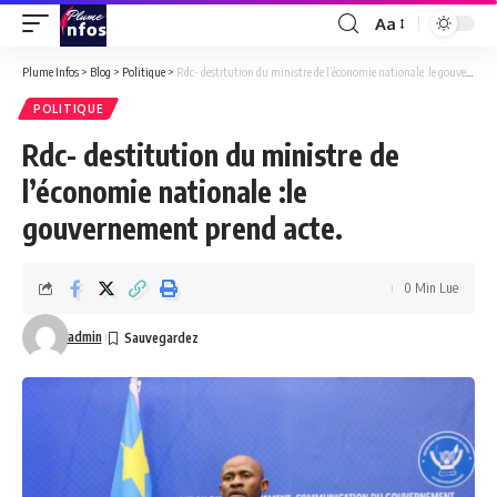
Aa
Font
Resizer
Plume Infos
>
Blog
>
Politique
>
Rdc- destitution du ministre de l’économie nationale :le gouvernement prend acte.
POLITIQUE
Rdc- destitution du ministre de
l’économie nationale :le
gouvernement prend acte.
0 Min Lue
admin