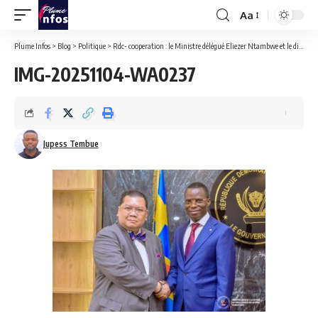
Aa
Font
Resizer
Plume Infos
>
Blog
>
Politique
>
Rdc- cooperation : le Ministre délégué Eliezer Ntambwe et le diplomate américain Peter Pham échangent sur la situation des anciens combattants en RDC.
IMG-20251104-WA0237
Jupess Tembue