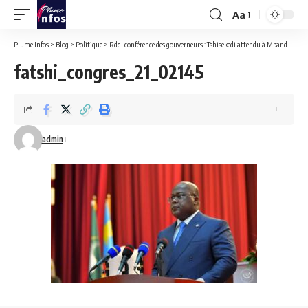
Aa
Font
Resizer
Plume Infos
>
Blog
>
Politique
>
Rdc- conférence des gouverneurs : Tshisekedi attendu à Mbandaka cette semaine.
fatshi_congres_21_02145
admin