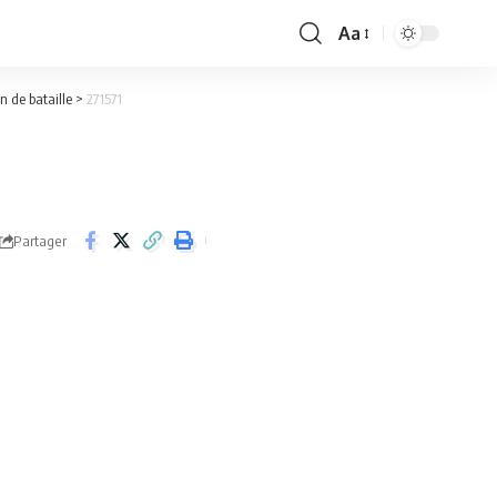
Aa
Font
Resizer
n de bataille
>
271571
Partager