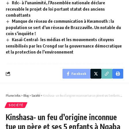
Rdc- à l’unanimité, l’Assemblée nationale déclare
recevable le projet de loi portant statut des anciens
combattants
Manque de réseau de communication à Kwamouth : la
population se sert d’un réseau de Brazzaville. Un notable du
coin s’inquiète !
Kasaï-Central- les médias et les mouvements citoyens
sensibilisés par les Crongd sur la gouvernance démocratique
et la protection de l’environnement
Facebook
Plume Infos
>
Blog
>
Société
>
Kinshasa- un feu d’origine inconnue tue un père et ses 5 enfants à Ngaba
SOCIÉTÉ
Kinshasa- un feu d’origine inconnue
tue un père et ses 5 enfants à Ngaba