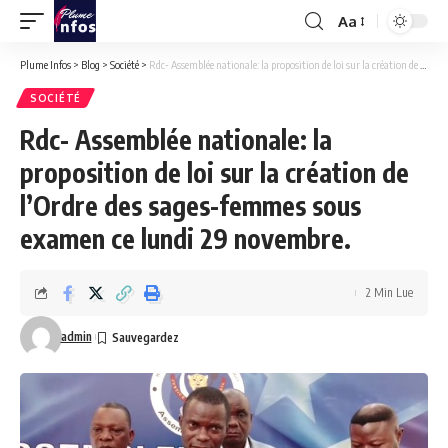
Aa
Font
Resizer
Plume Infos
>
Blog
>
Société
>
Rdc- Assemblée nationale: la proposition de loi sur la création de l’Ordre des sages-femmes sous examen ce lundi 29 novembre.
SOCIÉTÉ
Rdc- Assemblée nationale: la
proposition de loi sur la création de
l’Ordre des sages-femmes sous
examen ce lundi 29 novembre.
2 Min Lue
admin