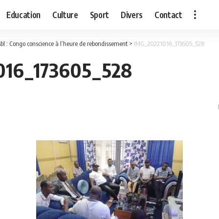
Education
Culture
Sport
Divers
Contact
bl : Congo conscience à l’heure de rebondissement
>
IMG_20221016_173605_528
016_173605_528