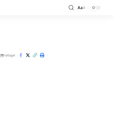
Aa
Font
Resizer
Partager