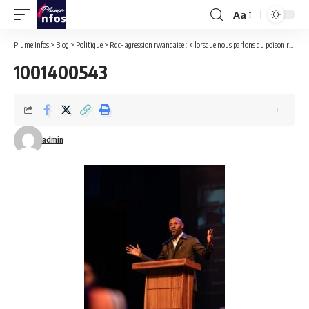
Aa
Font
Resizer
Plume Infos
>
Blog
>
Politique
>
Rdc- agression rwandaise : » lorsque nous parlons du poison rwandais, c’est justement cette campagne qui vise à inoculer un venin de la division dans l’écosystème congolais. Patrick Muyaya.
1001400543
admin