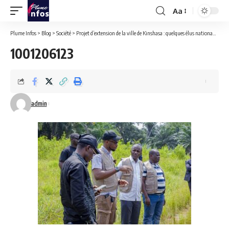
Aa
Font
Resizer
Plume Infos
>
Blog
>
Société
>
Projet d’extension de la ville de Kinshasa : quelques élus nationaux ont visité le site à Maluku.
1001206123
admin