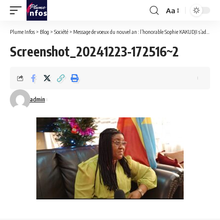
Aa
Font
Resizer
Plume Infos
>
Blog
>
Société
>
Message de voeux du nouvel an : l’honorable Sophie KAKUDJI s’adresse à ses électeurs et aux membres de son parti politique Acr où elle est Secrétaire Générale.
Screenshot_20241223-172516~2
admin