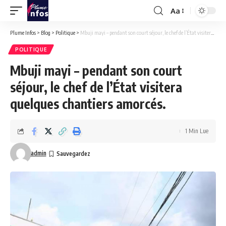
Aa
Font
Resizer
Plume Infos
>
Blog
>
Politique
>
Mbuji mayi – pendant son court séjour, le chef de l’État visitera quelques chantiers amorcés.
POLITIQUE
Mbuji mayi – pendant son court
séjour, le chef de l’État visitera
quelques chantiers amorcés.
1 Min Lue
admin