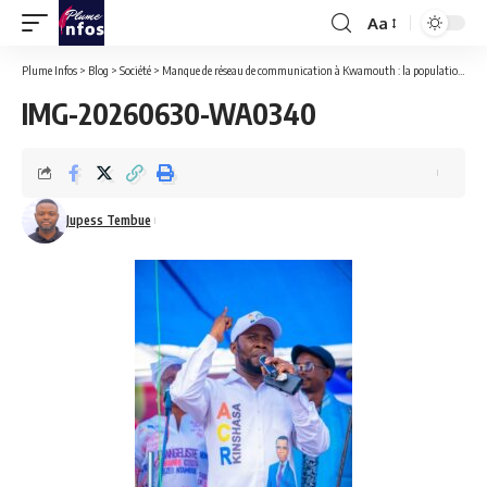
Aa
Font
Resizer
Plume Infos
>
Blog
>
Société
>
Manque de réseau de communication à Kwamouth : la population se sert d’un réseau de Brazzaville. Un notable du coin s’inquiète !
IMG-20260630-WA0340
Jupess Tembue