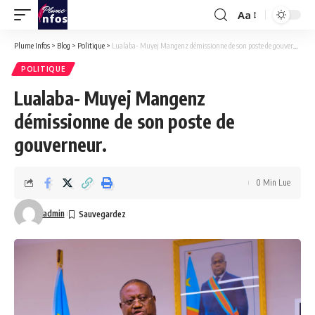
Aa
Font
Resizer
Plume Infos
>
Blog
>
Politique
>
Lualaba- Muyej Mangenz démissionne de son poste de gouverneur.
POLITIQUE
Lualaba- Muyej Mangenz
démissionne de son poste de
gouverneur.
0 Min Lue
admin