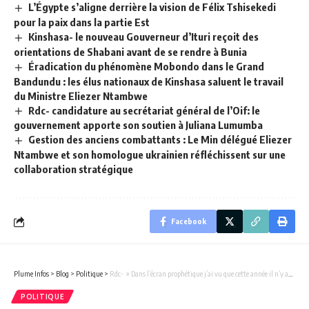
L’Égypte s’aligne derrière la vision de Félix Tshisekedi
pour la paix dans la partie Est
Kinshasa- le nouveau Gouverneur d’Ituri reçoit des
orientations de Shabani avant de se rendre à Bunia
Éradication du phénomène Mobondo dans le Grand
Bandundu : les élus nationaux de Kinshasa saluent le travail
du Ministre Eliezer Ntambwe
Rdc- candidature au secrétariat général de l’Oif: le
gouvernement apporte son soutien à Juliana Lumumba
Gestion des anciens combattants : Le Min délégué Eliezer
Ntambwe et son homologue ukrainien réfléchissent sur une
collaboration stratégique
Facebook
Plume Infos
>
Blog
>
Politique
>
Rdc- » Dans l’écran prophétique j’ai vu que cette année il n’y aura pas élections . » Prophète Joël Francis Tatu.
POLITIQUE