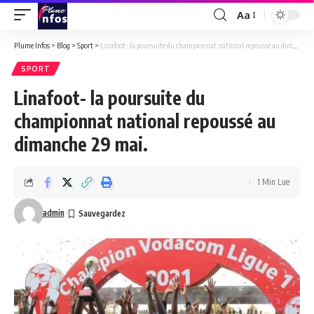
Aa
Font
Resizer
Plume Infos
>
Blog
>
Sport
>
Linafoot- la poursuite du championnat national repoussé au dimanche 29 mai.
SPORT
Linafoot- la poursuite du
championnat national repoussé au
dimanche 29 mai.
1 Min Lue
admin