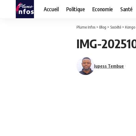
Accueil
Politique
Economie
Santé
Plume Infos
>
Blog
>
Société
>
Kongo 
IMG-20251
Jupess Tembue