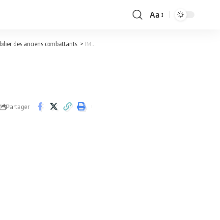
Aa
Font
Resizer
ilier des anciens combattants.
>
IMG-20251030-WA0041
Partager