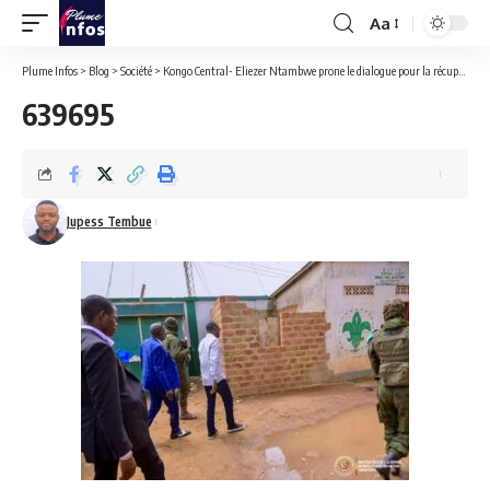
Aa
Font
Resizer
Plume Infos
>
Blog
>
Société
>
Kongo Central- Eliezer Ntambwe prone le dialogue pour la récupération du patrimoine immobilier des anciens combattants.
639695
Jupess Tembue