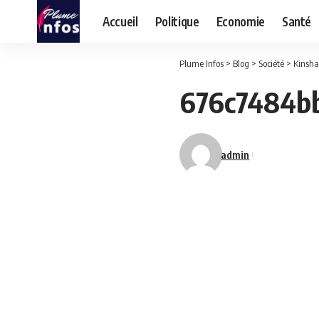
Accueil
Politique
Economie
Santé
Plume Infos
>
Blog
>
Société
>
Kinshasa –
676c7484b
admin