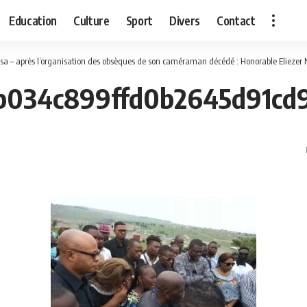
Education
Culture
Sport
Divers
Contact
 après l’organisation des obsèques de son caméraman décédé : Honorable Eliezer Ntambwe remercie tous ceux qui l’ont assisté dura
b034c899ffd0b2645d91cd