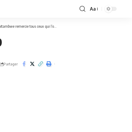
Aa
Font
Resizer
nt ce moment de tristesse. ( Message de remerciement)
9
Partager