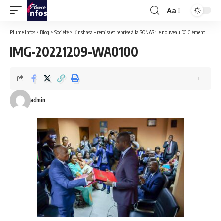
Aa
Font
Resizer
Plume Infos
>
Blog
>
Société
>
Kinshasa – remise et reprise à la SONAS : le nouveau DG Clément Désiré KABONGO appelle les agents à la mobilisation des recettes.
IMG-20221209-WA0100
admin