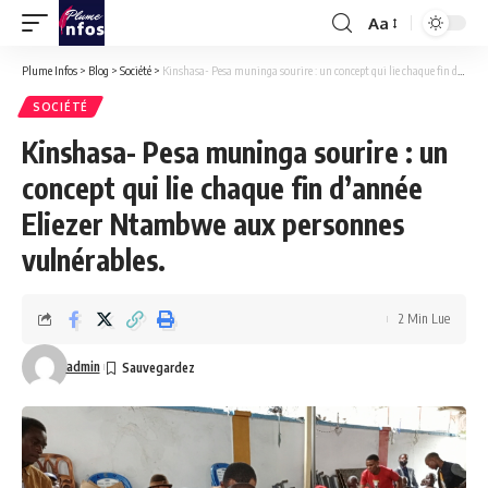
Aa
Font
Resizer
Plume Infos
>
Blog
>
Société
>
Kinshasa- Pesa muninga sourire : un concept qui lie chaque fin d’année Eliezer Ntambwe aux personnes vulnérables.
SOCIÉTÉ
Kinshasa- Pesa muninga sourire : un
concept qui lie chaque fin d’année
Eliezer Ntambwe aux personnes
vulnérables.
2 Min Lue
admin