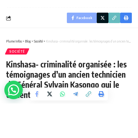
Facebook
Plume Infos
>
Blog
>
Société
>
Kinshasa- criminalité organisée : les témoignages d’un ancien technicien du Général Sylvain Kasongo qui le clouent au sol.
SOCIÉTÉ
Kinshasa- criminalité organisée : les
témoignages d’un ancien technicien
du Général Sylvain Kasongo qui le
clouent au sol.
3 Min Lue
admin