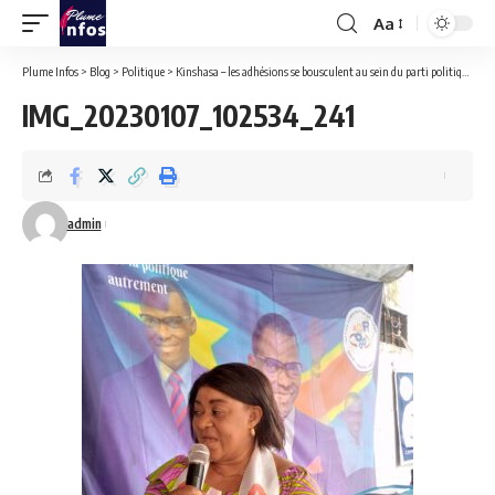
Aa
Font
Resizer
Plume Infos
>
Blog
>
Politique
>
Kinshasa – les adhésions se bousculent au sein du parti politique ACR du député national Eliezer Ntambwe.
IMG_20230107_102534_241
admin