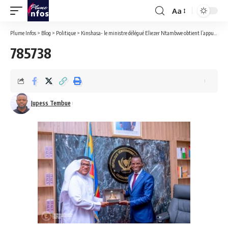
Aa
Font
Resizer
Plume Infos
>
Blog
>
Politique
>
Kinshasa- le ministre délégué Eliezer Ntambwe obtient l’appui des Emirats Arabes Unis pour la réhabilitation de l’hopital des anciens combattants.
785738
Jupess Tembue