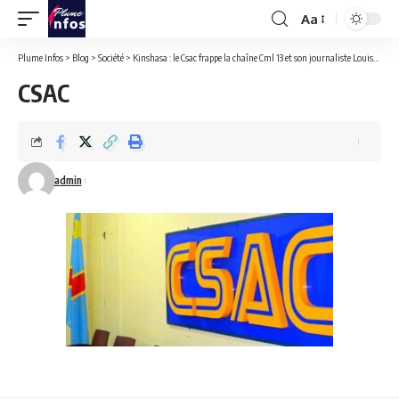
Aa
Font
Resizer
Plume Infos
>
Blog
>
Société
>
Kinshasa : le Csac frappe la chaîne Cml 13 et son journaliste Louis- France Kuzikesa.
CSAC
admin