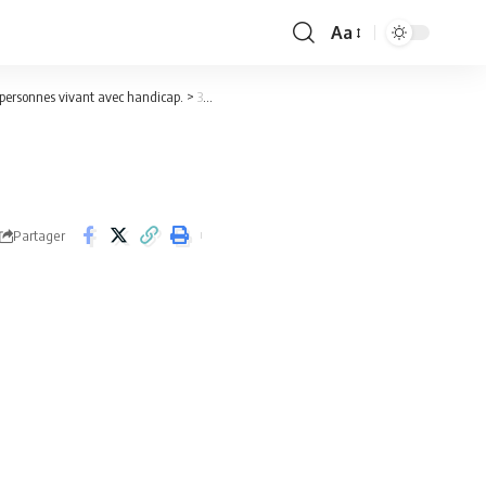
Aa
Font
Resizer
s personnes vivant avec handicap.
>
353778
Partager