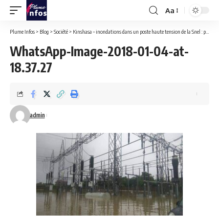
Aa
Font
Resizer
Plume Infos
>
Blog
>
Société
>
Kinshasa – inondations dans un poste haute tension de la Snel : plus de 400 cabines inoperationnelles, 12 communes dans le noir il y a une semaine.
WhatsApp-Image-2018-01-04-at-
18.37.27
admin