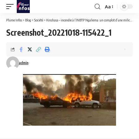
Aa
Font
Resizer
Plume Infos
>
Blog
>
Société
>
Kinshasa – incendie à l’INBTP Ngaliema :un complot d’une milice orchestré par un membre du comité de gestion.
Screenshot_20221018-115422_1
admin