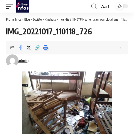
Aa
Font
Resizer
Plume Infos
>
Blog
>
Société
>
Kinshasa – incendie à l’INBTP Ngaliema :un complot d’une milice orchestré par un membre du comité de gestion.
IMG_20221017_110118_726
admin