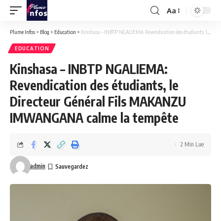
Aa
Font
Resizer
Plume Infos
>
Blog
>
Education
>
Kinshasa – INBTP NGALIEMA: Revendication des étudiants, le Directeur Général Fils MAKANZU IMWANGANA calme la tempête
EDUCATION
Kinshasa – INBTP NGALIEMA:
Revendication des étudiants, le
Directeur Général Fils MAKANZU
IMWANGANA calme la tempête
2 Min Lue
admin