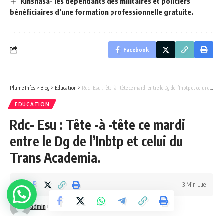
Kinshasa- les dépendants des militaires et policiers
bénéficiaires d’une formation professionnelle gratuite.
Facebook
Plume Infos
>
Blog
>
Education
>
Rdc- Esu : Tête -à -tête ce mardi entre le Dg de l’Inbtp et celui du Trans Academia.
EDUCATION
Rdc- Esu : Tête -à -tête ce mardi
entre le Dg de l’Inbtp et celui du
Trans Academia.
3 Min Lue
admin