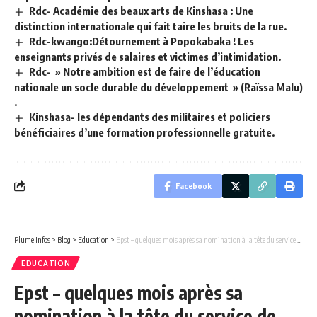
Rdc- Académie des beaux arts de Kinshasa : Une
distinction internationale qui fait taire les bruits de la rue.
Rdc-kwango:Détournement à Popokabaka ! Les
enseignants privés de salaires et victimes d’intimidation.
Rdc- » Notre ambition est de faire de l’éducation
nationale un socle durable du développement » (Raïssa Malu)
.
Kinshasa- les dépendants des militaires et policiers
bénéficiaires d’une formation professionnelle gratuite.
Facebook
Plume Infos
>
Blog
>
Education
>
Epst – quelques mois après sa nomination à la tête du service de contrôle et de paie des enseignants du Kasaï 2, Djori Ngandu visite la sous-division de Luebo.
EDUCATION
Epst – quelques mois après sa
nomination à la tête du service de